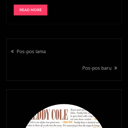
READ MORE
Navigasi
Pos-pos lama
pos
Pos-pos baru