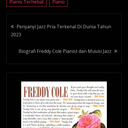
Pianis Terhebat
Piano
Navigasi
Penyanyi Jazz Pria Terkenal Di Dunia Tahun
2023
pos
Biografi Freddy Cole Pianist dan Musisi Jazz