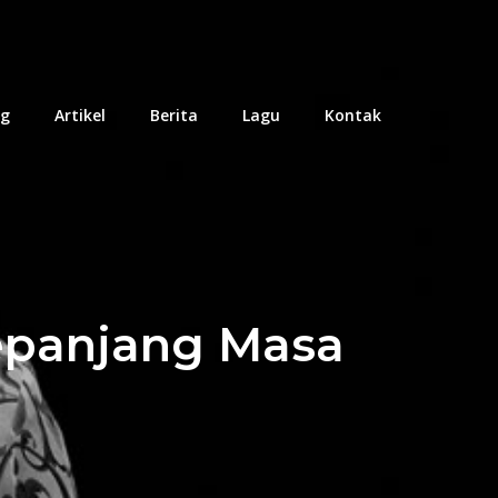
og
Artikel
Berita
Lagu
Kontak
Pianist Amerika Serikat
Sepanjang Masa