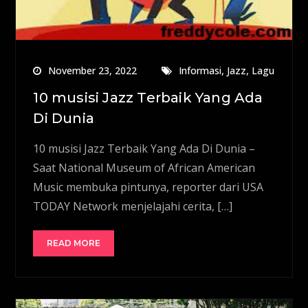
,
,
November 23, 2022
Informasi
Jazz
Lagu
10 musisi Jazz Terbaik Yang Ada
Di Dunia
10 musisi Jazz Terbaik Yang Ada Di Dunia –
Saat National Museum of African American
Music membuka pintunya, reporter dari USA
TODAY Network menjelajahi cerita, […]
READ MORE