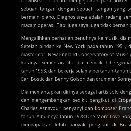
DownBeat. “Dan itu mengejutkan para dokter.
sebuah tangan dengan sebuah tangan yang sed
bermain piano. Diagnosisnya adalah radang sen
macam operasi. Tapi juga saya juga tidak pernah
Mengalihkan perhatian penuhnya ke musik, dia m
Setelah pindah ke New York pada tahun 1951, di
master dari New England Conservatory of Music 
katanya. Sementara itu, dia memiliki hit regio
tahun 1953, dan bekerja selama bertahun-tahun 
Earl Bostic dan Benny Golson dan drummer Sonny
Dia memantapkan dirinya sebagai artis solo denga
dan mengembangkan sedikit pengikut di Eropa 
Charles Aznavour, penyanyi dan komposer Pranc
tahun. Albumnya tahun 1978 One More Love Son
mendapatkan lebih banyak pengikut di Bras