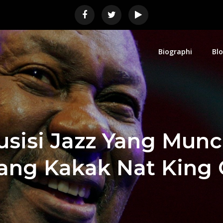
Biographi
Bl
e – Blog Penyanyi Jazz Dan 
Resmi Freddy Cole, Artis Rekaman Internasional
e
usisi Jazz Yang Munc
ang Kakak Nat King 