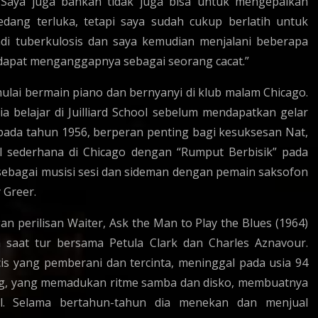
 Saya juga bahkan tidak juga bisa untuk mengepalkan
ang terluka, tetapi saya sudah cukup berlatih untuk
di tuberkulosis dan saya kemudian menjalani beberapa
 dapat menganggapnya sebagai seorang cacat.”
ulai bermain piano dan bernyanyi di klub malam Chicago.
a belajar di Juilliard School sebelum mendapatkan gelar
pada tahun 1956, berperan penting bagi kesuksesan Nat,
nal sederhana di Chicago dengan “Rumput Berbisik” pada
sebagai musisi sesi dan sideman dengan pemain saksofon
 Greer.
n perilisan Waiter, Ask the Man to Play the Blues (1964)
saat tur bersama Petula Clark dan Charles Aznavour.
is yang pemberani dan tercinta, meninggal pada usia 94
g, yang memadukan ritme samba dan disko, membuatnya
il. Selama bertahun-tahun dia menekan dan menjual