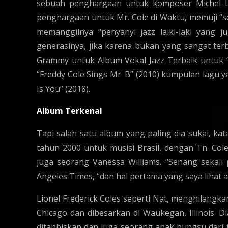
sebuah penghargaan untuk komposer Michel Le
penghargaan untuk Mr. Cole di Waktu, memuji “s
memanggilnya “penyanyi jazz laiki-laki yang j
generasinya, jika karena bukan yang sangat ter
Grammy untuk Album Vokal Jazz Terbaik untuk “
“Freddy Cole Sings Mr. B” (2010) kumpulan lagu y
Is You” (2018).
Album Terkenal
Tapi salah satu album yang paling dia sukai, kat
tahun 2000 untuk musisi Brasil, dengan Tn. Co
juga seorang Vanessa Williams. “Senang sekali
Angeles Times, “dan hal pertama yang saya lihat ad
Lionel Frederick Coles seperti Nat, menghilangka
Chicago dan dibesarkan di Waukegan, Illinois. D
ditahbiskan dan juga seorang anak bungsu dari t