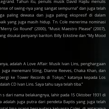
grand. Tahun itu, penulis musik David Hajdu menulis
ense of swing-nya yang sangat sempurna” dan juga telah
uga paling dewasa dan juga paling ekspresif di dalam
baik yang juga masih hidup. Tn. Cole menerima nominasi
Merry Go Round” (2000), “Music Maestro Please” (2007),
ang disukai penyanyi bariton. Billy Eckstine dan “My Mood
anya, adalah A Love Affair: Musik Ivan Lins, penghargaan
le juga menemani Sting, Dianne Reeves, Chaka Khan, dan
 pergi ke Tower Records di Tokyo,” katanya kepada Los
alah CD Ivan Lins. Saya tahu saya telah tiba.”
n s dari nama belakangnya, lahir pada 15 Oktober 1931 di
ia adalah juga putra dari pendeta Baptis yang juga telah
otal lima orang bersaudara keluarga Coles, di antaranya