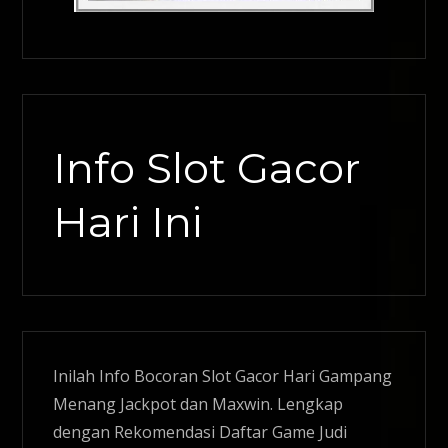
Info Slot Gacor
Hari Ini
Inilah Info Bocoran
Slot Gacor
Hari Gampang
Menang Jackpot dan Maxwin. Lengkap
dengan Rekomendasi Daftar Game Judi