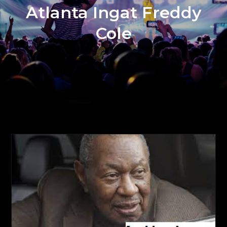
Atlanta Ingat Freddy
Cole