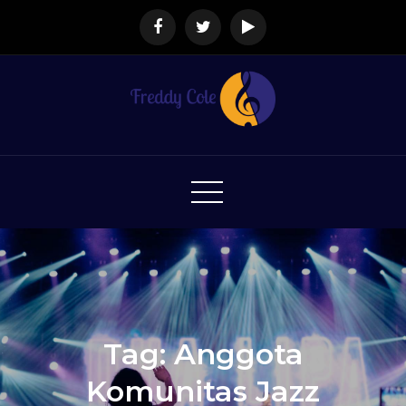
Skip
to
content
Freddy Cole – Blog Penyanyi
Freddy Cole – Situs Web Resmi Freddy Cole, Artis
Rekaman Internasional
Jazz Dan Pianist Amerika
Serikat Freddy Cole
Tag:
Anggota
Komunitas Jazz