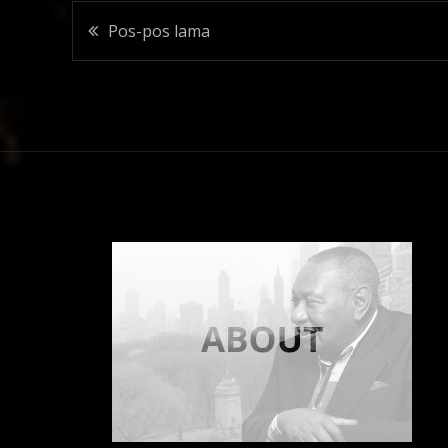
Navigasi
Pos-pos lama
pos