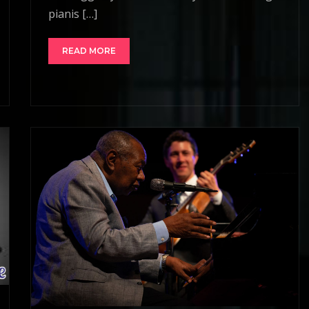
pianis […]
READ MORE